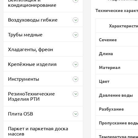
кондиционирование
Технические характ
Воздуховоды гибкие
Характерист
Трубы медные
Сечение
Хладагенты, фреон
Длина
Крепёжные изделия
Материал
Инструменты
Цвет
РезиноТехнические
Давление воды
Изделия РТИ
Разбухание
Плита OSB
Пропускание вод
Паркет и паркетная доска
массив
Температура при