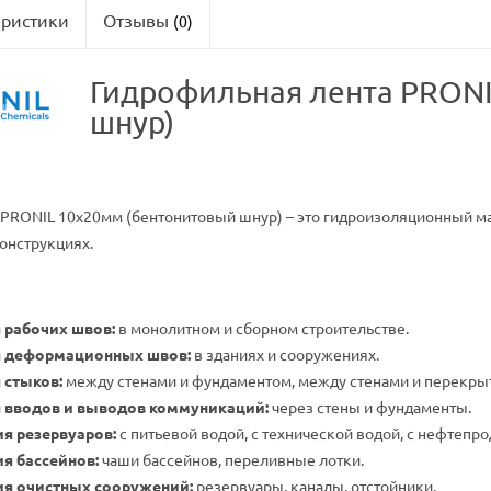
еристики
Отзывы
(0)
Гидрофильная лента PRON
шнур)
 PRONIL 10х20мм (бентонитовый шнур) – это гидроизоляционный ма
онструкциях.
 рабочих швов:
в монолитном и сборном строительстве.
я деформационных швов:
в зданиях и сооружениях.
 стыков:
между стенами и фундаментом, между стенами и перекры
 вводов и выводов коммуникаций:
через стены и фундаменты.
я резервуаров:
с питьевой водой, с технической водой, с нефтепро
я бассейнов:
чаши бассейнов, переливные лотки.
я очистных сооружений:
резервуары, каналы, отстойники.