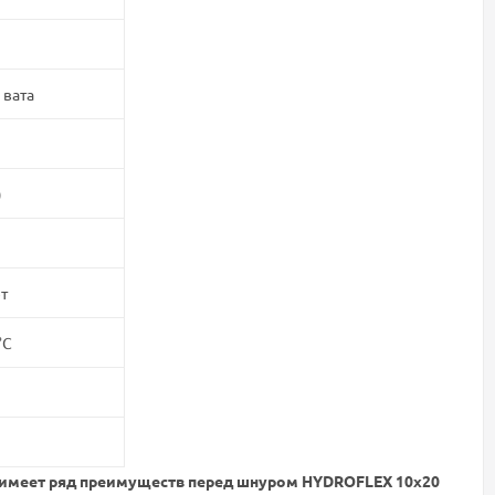
 вата
)
т
°C
 имеет ряд преимуществ перед шнуром HYDROFLEX 10x20