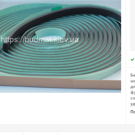
Бе
шн
дл
фу
со
уд
П