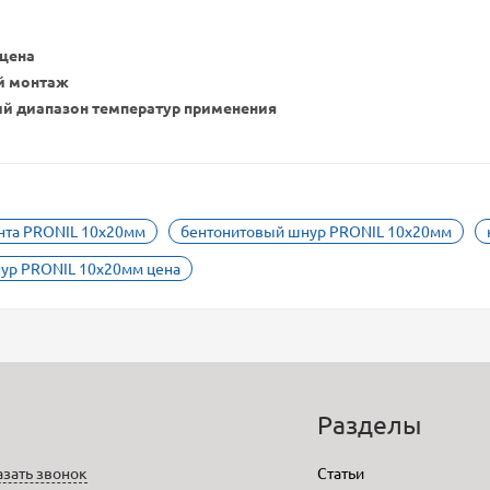
 цена
й монтаж
й диапазон температур применения
нта PRONIL 10х20мм
бентонитовый шнур PRONIL 10х20мм
ур PRONIL 10x20мм цена
o
Разделы
азать звонок
Статьи