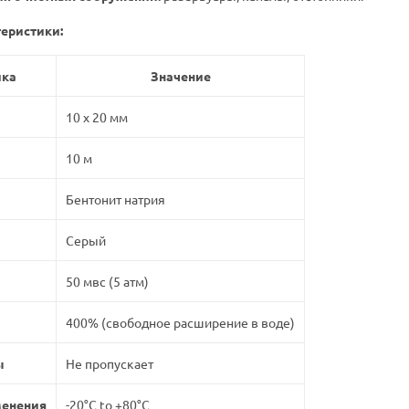
еристики:
ика
Значение
10 x 20 мм
10 м
Бентонит натрия
Серый
50 мвс (5 атм)
400% (свободное расширение в воде)
ы
Не пропускает
менения
-20°C to +80°C