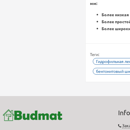
мм:
Более низкая
Более просто
Более широки
Теги:
Гидрофильная ле
бентонитовый шн
Inf
Зак