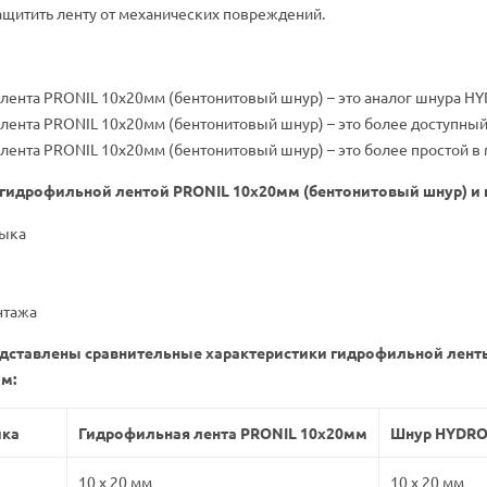
щитить ленту от механических повреждений.
лента PRONIL 10х20мм (бентонитовый шнур) – это аналог шнура H
лента PRONIL 10х20мм (бентонитовый шнур) – это более доступный
лента PRONIL 10х20мм (бентонитовый шнур) – это более простой в
гидрофильной лентой PRONIL 10х20мм (бентонитовый шнур) и
тыка
нтажа
едставлены сравнительные характеристики гидрофильной лент
м:
ика
Гидрофильная лента PRONIL 10х20мм
Шнур HYDRO
10 x 20 мм
10 x 20 мм