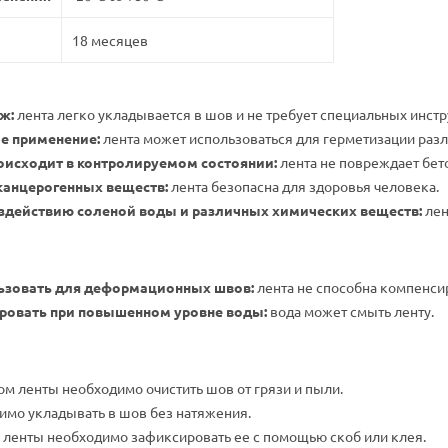
18 месяцев
ж:
лента легко укладывается в шов и не требует специальных инст
е применение:
лента может использоваться для герметизации разл
оисходит в контролируемом состоянии:
лента не повреждает бето
канцерогенных веществ:
лента безопасна для здоровья человека.
оздействию соленой воды и различных химических веществ:
лен
ьзовать для деформационных швов:
лента не способна компенси
ровать при повышенном уровне воды:
вода может смыть ленту.
м ленты необходимо очистить шов от грязи и пыли.
имо укладывать в шов без натяжения.
 ленты необходимо зафиксировать ее с помощью скоб или клея.