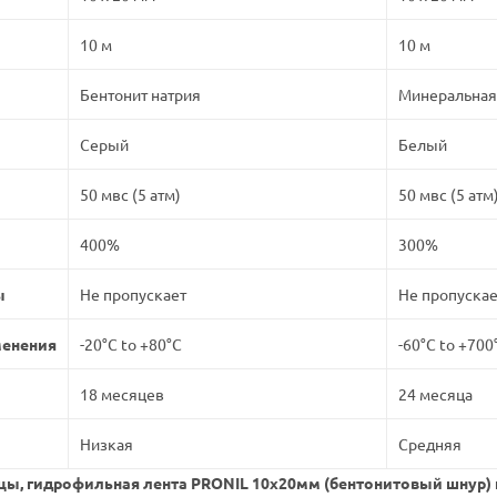
10 м
10 м
Бентонит натрия
Минеральная
Серый
Белый
50 мвс (5 атм)
50 мвс (5 атм
400%
300%
ы
Не пропускает
Не пропускае
менения
-20°C to +80°C
-60°C to +700
18 месяцев
24 месяца
Низкая
Средняя
ицы, гидрофильная лента PRONIL 10х20мм (бентонитовый шнур)