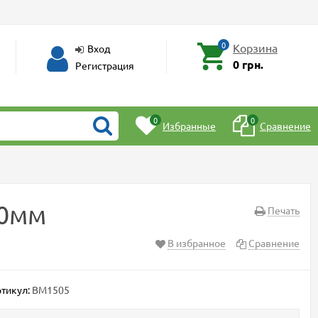
0
Корзина
Вход
0 грн.
Регистрация
0
0
Избранные
Сравнение
20мм
Печать
В избранное
Сравнение
тикул:
BM1505