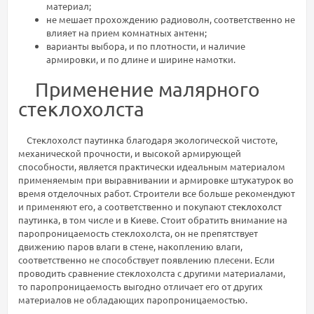
материал;
не мешает прохождению радиоволн, соответственно не
влияет на прием комнатных антенн;
варианты выбора, и по плотности, и наличие
армировки, и по длине и ширине намотки.
Применение малярного
стеклохолста
Стеклохолст паутинка благодаря экологической чистоте,
механической прочности, и высокой армирующей
способности, является практически идеальным материалом
применяемым при выравнивании и армировке штукатурок во
время отделочных работ. Строители все больше рекомендуют
и применяют его, а соответственно и покупают
стеклохолст
паутинка, в том числе и в Киеве. Стоит обратить внимание на
паропроницаемость стеклохолста, он не препятствует
движению паров влаги в стене, накоплению влаги,
соответственно не способствует появлению плесени. Если
проводить сравнение стеклохолста с другими материалами,
то паропроницаемость выгодно отличает его от других
материалов не обладающих паропроницаемостью.