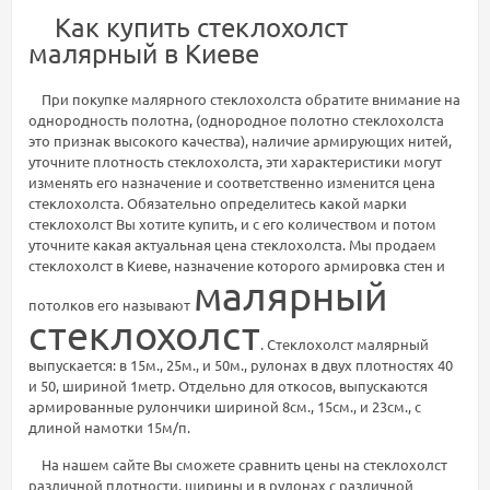
Как купить стеклохолст
малярный в Киеве
При покупке малярного стеклохолста обратите внимание на
однородность полотна, (однородное полотно стеклохолста
это признак высокого качества), наличие армирующих нитей,
уточните плотность стеклохолста, эти характеристики могут
изменять его назначение и соответственно изменится цена
стеклохолста. Обязательно определитесь какой марки
стеклохолст Вы хотите купить, и с его количеством и потом
уточните какая актуальная цена стеклохолста. Мы продаем
стеклохолст в Киеве, назначение которого армировка стен и
малярный
потолков его называют
стеклохолст
. Стеклохолст малярный
выпускается: в 15м., 25м., и 50м., рулонах в двух плотностях 40
и 50, шириной 1метр. Отдельно для откосов, выпускаются
армированные рулончики шириной 8см., 15см., и 23см., с
длиной намотки 15м/п.
На нашем сайте Вы сможете сравнить цены на стеклохолст
различной плотности, ширины и в рулонах с различной