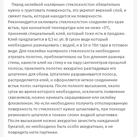
Перед оклейкой малярным стеклохолстом обязательно
нужно о грунтовать поверхность, это укрепит верхний слой, и
свяжет пыль, которая находится на поверхности.
Рекомендуется оклеивать стеклохолстом соединяя его края
встык, при комнатной температуре или не ниже +5°С,
применяя специальный; клей, который тоже есть в продаже.
Клей предлагается в 0,3 кг. уп. В сухом виде который
необходимо размешивать с водой, и в 5л и 10л таре в готовом
виде. Для поклейки малярного стеклохолста необходимо
отрезать полотно, приблизительно на 5см длиннее размера
стены, нанести клей на стену и на пару сантиметров прошлой
полосы, приклеить полотно аккуратно разгладивши его
шпателем для обоев. Шпателем разравнивается полоса,
распределяется елей, и оформляется четкое соединение
встык полос материала. После полного высыхания, около
суток во время которого необходимо, исключить появление
сквозняков, можно начинать окрашивание или оклейку
флизелином. Но если необходимо получить отполированную
поверхность то стеклохолст нужно шпаклевать, при помощи
резинового шпателя и тонким слоем жидкой шпатлевки.
После высыхания можно аккуратно зачистить наждачной
бумагой, но необходимо быть особо аккуратным, и не
повредить нити паутинки.