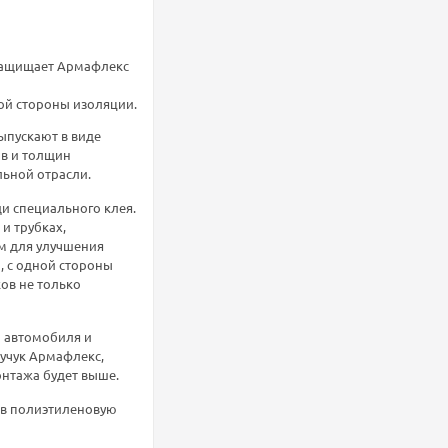
защищает Армафлекс
гой стороны изоляции.
ыпускают в виде
ов и толщин
ьной отрасли.
и специального клея.
и трубках,
м для улучшения
, с одной стороны
ов не только
 автомобиля и
учук Армафлекс,
онтажа будет выше.
 в полиэтиленовую