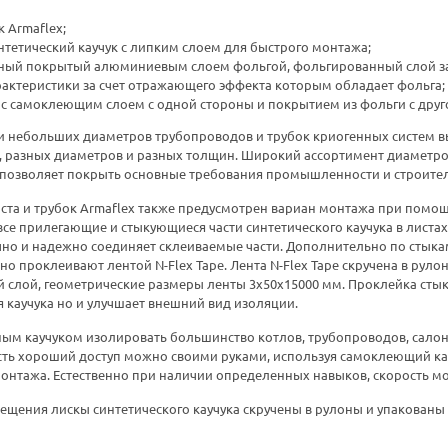
к Armaflex;
тетический каучук с липким слоем для быстрого монтажа;
нный покрытый алюминиевым слоем фольгой, фольгированный слой 
актеристики за счет отражающего эффекта которым обладает фольга;
х с самоклеющим слоем с одной стороны и покрытием из фольги с дру
 небольших диаметров трубопроводов и трубок криогенных систем в
, разных диаметров и разных толщин. Широкий ассортимент диаметр
 позволяет покрыть основные требования промышленности и строител
та и трубок Armaflex также предусмотрен вариан монтажа при помощ
е прилегающие и стыкующиеся части синтетического каучука в листах 
но и надежно соединяет склеиваемые части. Дополнительно по стыка
о проклеивают лентой N-Flex Tape. Лента N-Flex Tape скручена в рулон
 слой, геометрические размеры ленты 3х50х15000 мм. Проклейка стык
 каучука но и улучшает внешний вид изоляции.
 каучуком изолировать большинство котлов, трубопроводов, салон
сть хороший доступ можно своими руками, используя самоклеющий ка
монтажа. Естественно при наличии определенных навыков, скорость м
щения лискы синтетического каучука скручены в рулоны и упакованы