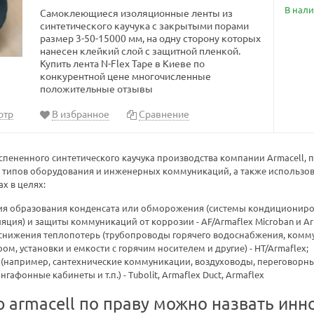
В нал
Самоклеющиеся изоляционные ленты из
синтетического каучука с закрытыми порами
размер 3-50-15000 мм, на одну сторону которых
нанесен клейкий слой с защитной пленкой.
Купить лента N-Flex Tape в Киеве по
конкурентной цене многочисленные
положительные отзывы
отр
В избранное
Сравнение
пененного синтетического каучука производства компании Armacell, 
типов оборудования и инженерных коммуникаций, а также использов
х в целях:
я образования конденсата или обморожения (системы кондициониро
ляция) и защиты коммуникаций от коррозии - AF/Armaflex Microban и Ar
снижения теплопотерь (трубопроводы горячего водоснабжения, комм
ом, установки и емкости с горячим носителем и другие) - HT/Armaflex;
(например, сантехнические коммуникации, воздуховоды, переговорны
нгафонные кабинеты и т.п.) - Tubolit, Armaflex Duct, Armaflex
rmacell по праву можно назвать инн