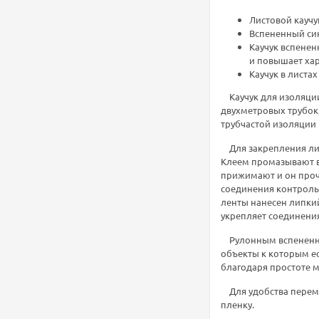
Листовой каучу
Вспененный син
Каучук вспене
и повышает хар
Каучук в листа
Каучук для изоляции
двухметровых трубок
трубчастой изоляции
Для закрепления лис
Клеем промазывают вс
прижимают и он проч
соединения контрольн
ленты нанесен липкий
укрепляет соединения
Рулонным вспененным
объекты к которым е
благодаря простоте 
Для удобства переме
пленку.