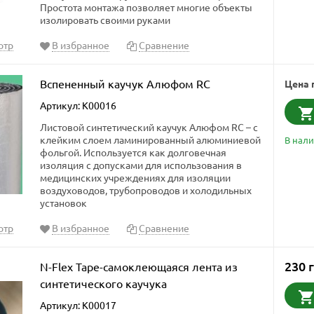
Простота монтажа позволяет многие объекты
изолировать своими руками
отр
В избранное
Сравнение
Вспененный каучук Алюфом RC
Цена 
Артикул: K00016
Листовой синтетический каучук Алюфом RC – с
клейким слоем ламинированный алюминиевой
В нал
фольгой. Используется как долговечная
изоляция с допусками для использования в
медицинских учреждениях для изоляции
воздуховодов, трубопроводов и холодильных
установок
отр
В избранное
Сравнение
230 
N-Flex Tape-самоклеющаяся лента из
синтетического каучука
Артикул: K00017