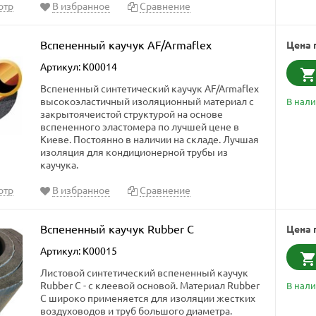
отр
В избранное
Сравнение
Вспененный каучук AF/Armaflex
Цена 
Артикул: K00014
Вспененный синтетический каучук AF/Armaflex
высокоэластичный изоляционный материал с
В нал
закрытоячеистой структурой на основе
вспененного эластомера по лучшей цене в
Киеве. Постоянно в наличии на складе. Лучшая
изоляция для кондиционерной трубы из
каучука.
отр
В избранное
Сравнение
Вспененный каучук Rubber C
Цена 
Артикул: K00015
Листовой синтетический вспененный каучук
Rubber C - с клеевой основой. Материал Rubber
В нал
C широко применяется для изоляции жестких
воздуховодов и труб большого диаметра.