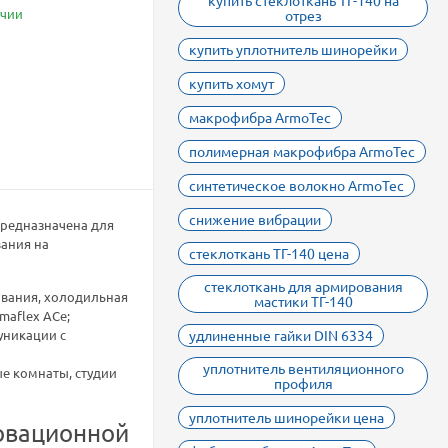
купить стеклоткань ТГ-140 на
ичии
отрез
купить уплотнитель шинорейки
купить хомут
макрофибра ArmoTec
полимерная макрофибра ArmoTec
синтетическое волокно ArmoTec
снижение вибрации
предназначена для
ания на
стеклоткань ТГ-140 цена
стеклоткань для армирования
вания, холодильная
мастики ТГ-140
maflex ACe;
уникации с
удлиненные гайки DIN 6334
уплотнитель вентиляционного
е комнаты, студии
профиля
уплотнитель шинорейки цена
овационной