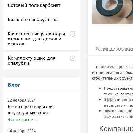
Сотовый поликарбонат
Базальтовая брусчатка
Качественные радиаторы
отопления для домов и
офисов
Быстрый просм
Комплектующие для
опалубки
Теплоизоляция из вс
изолирования любых 
строительных объекта
Блог
Предотвращени
техника, венти
Эффективного 
22 ноября 2024
перегретым пар
Бетон и растворы для
Звукоизоляции 
штукатурных работ
звукозаписи, ли
Читать далее
→
Компанию a
14 ноября 2024