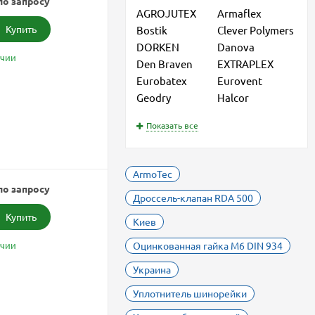
по запросу
AGROJUTEX
Armaflex
Купить
Bostik
Clever Polymers
DORKEN
Danova
ичии
Den Braven
EXTRAPLEX
Eurobatex
Eurovent
Geodry
Halcor
Показать все
ArmoTec
по запросу
Дроссель-клапан RDA 500
Купить
Киев
ичии
Оцинкованная гайка М6 DIN 934
Украина
Уплотнитель шинорейки