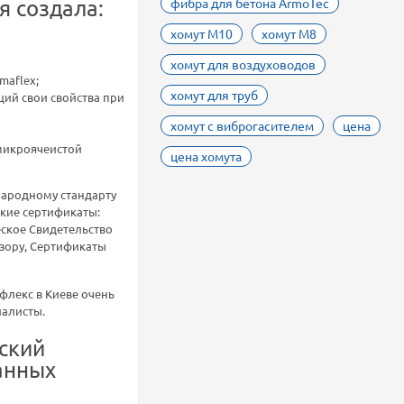
я создала:
фибра для бетона ArmoTec
хомут М10
хомут М8
хомут для воздуховодов
maflex;
хомут для труб
ий свои свойства при
хомут с виброгасителем
цена
микроячеистой
цена хомута
народному стандарту
кие сертификаты:
еское Свидетельство
зору, Сертификаты
флекс в Киеве очень
иалисты.
ский
анных