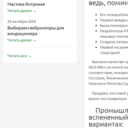
ведь, помим
Мастика битумная
Читать далее
→
Его пожаробез
Первой внедри
29 октября 2024
Была пионером 
Выбираем виброопоры для
Разработала HT
кондиционера
пиковых темпер
Читать далее
→
Создала матери
Первой на рын
структурой
Читать все
→
Высокое качество пр
ИСО 9001 системой м
соответствия, пожар
Госстроя, Техническ
Морского Регистра Су
Продаем листовой ут
важно его правильно
Промышленн
вспененный
вариантах: