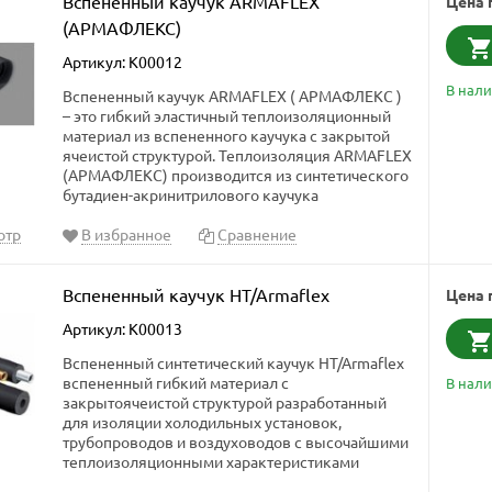
Вспененный каучук ARMAFLEX
Цена 
(АРМАФЛЕКС)
Артикул: K00012
В нал
Вспененный каучук ARMAFLEX ( АРМАФЛЕКС )
– это гибкий эластичный теплоизоляционный
материал из вспененного каучука с закрытой
ячеистой структурой. Теплоизоляция ARMAFLEX
(АРМАФЛЕКС) производится из синтетического
бутадиен-акринитрилового каучука
отр
В избранное
Сравнение
Вспененный каучук HT/Armaflex
Цена 
Артикул: K00013
Вспененный синтетический каучук HT/Armaflex
вспененный гибкий материал с
В нал
закрытоячеистой структурой разработанный
для изоляции холодильных установок,
трубопроводов и воздуховодов с высочайшими
теплоизоляционными характеристиками