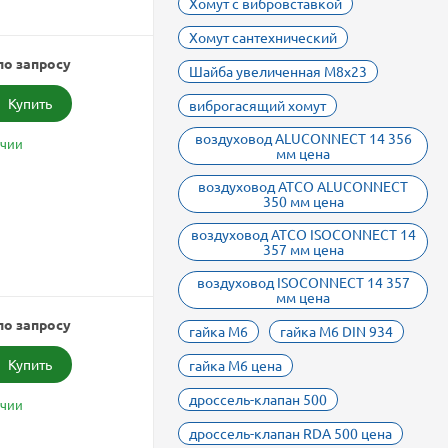
Хомут с вибровставкой
Хомут сантехнический
по запросу
Шайба увеличенная М8х23
Купить
виброгасящий хомут
воздуховод ALUCONNECT 14 356
ичии
мм цена
воздуховод ATCO ALUCONNECT
350 мм цена
воздуховод ATCO ISOCONNECT 14
357 мм цена
воздуховод ISOCONNECT 14 357
мм цена
по запросу
гайка М6
гайка М6 DIN 934
Купить
гайка М6 цена
дроссель-клапан 500
ичии
дроссель-клапан RDA 500 цена