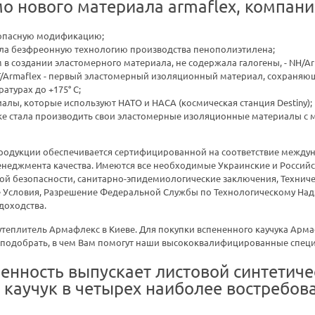
о нового материала armaflex, компани
опасную модификацию;
ла безфреонную технологию производства пенополиэтилена;
в создании эластомерного материала, не содержала галогены, - NH/Ar
/Armaflex - первый эластомерный изоляционный материал, сохраняющ
атурах до +175° С;
алы, которые используют НАТО и НАСА (космическая станция Destiny);
ке стала производить свои эластомерные изоляционные материалы с 
одукции обеспечивается сертифицированной на соответствие между
енеджмента качества. Имеются все необходимые Украинские и Российс
ной безопасности, санитарно-эпидемиологические заключения, Технич
ие Условия, Разрешение Федеральной Службы по Технологическому Над
доходства.
еплитель Армафлекс в Киеве. Для покупки вспененного каучука Арма
 подобрать, в чем Вам помогут наши высококвалифицированные спец
ость выпускает листовой синтетиче
 каучук в четырех наиболее востребов