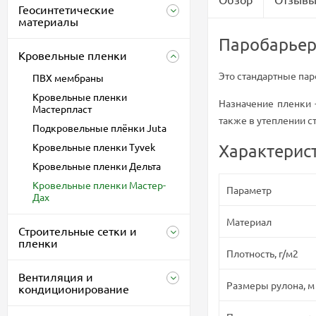
Геосинтетические
материалы
Паробарьер
Кровельные пленки
Это стандартные па
ПВХ мембраны
Кровельные пленки
Назначение пленки 
Мастерпласт
также в утеплении с
Подкровельные плёнки Juta
Кровельные пленки Tyvek
Характерис
Кровельные пленки Дельта
Кровельные пленки Мастер-
Параметр
Дах
Материал
Строительные сетки и
пленки
Плотность, г/м2
Вентиляция и
Размеры рулона, м
кондиционирование