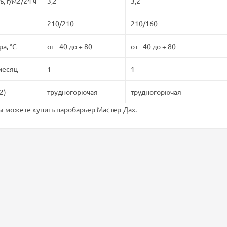
, г/м2/24 ч
3,2
3,2
210/210
210/160
а, °С
от - 40 до + 80
от - 40 до + 80
 месяц
1
1
2)
трудногорючая
трудногорючая
ы можете купить паробарьер Мастер-Дах.