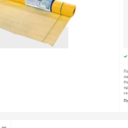
Па
па
На
пр
ск
П
ы