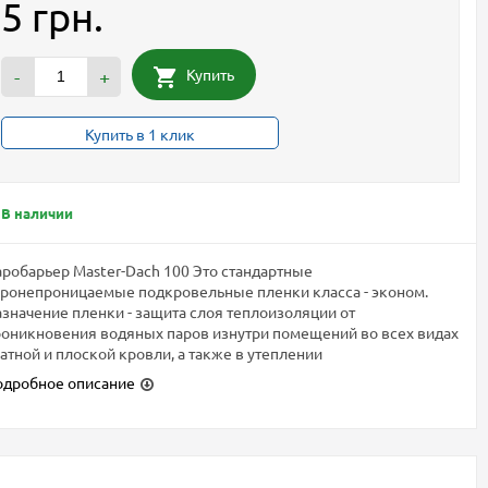
5 грн.
Купить
-
+
Купить в 1 клик
В наличии
робарьер Master-Dach 100 Это стандартные
ронепроницаемые подкровельные пленки класса - эконом.
значение пленки - защита слоя теплоизоляции от
оникновения водяных паров изнутри помещений во всех видах
атной и плоской кровли, а также в утеплении
одробное описание