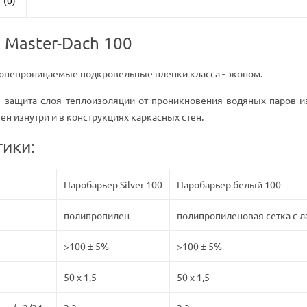
(0)
 Master-Dach 100
ронепроницаемые подкровельные пленки класса - эконом.
- защита слоя теплоизоляции от проникновения водяных паров из
тен изнутри и в конструкциях каркасных стен.
тики:
Паробарьер Silver 100
Паробарьер белый 100
полипропилен
полипропиленовая сетка с 
>100 ± 5%
>100 ± 5%
50 x 1,5
50 x 1,5