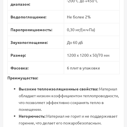
-200°C до +450°C
диапазон:
Водопоглощение:
Не более 2%
Паропроницаемость:
0,30 мг/(м·ч·Па)
Звукопоглощение:
До 60 дБ
Размер:
1200 х 1200 х 50/70 мм
Фасовка:
6 плит в упаковке
Преимущества:
Высокие теплоизоляционные свойства:
Материал
обладает низким коэффициентом теплопроводности,
что позволяет эффективно сохранять тепло в
помещении.
Негорючесть:
Материал не горит и не поддерживает
горение, что делает его пожаробезопасным.