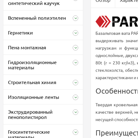
синтетический каучук
Вспененный полиэтилен
Герметики
Базальтовая вата P
выдерживать значи
Пена монтажная
нагрузкам и функц
однослойные, двухс
Гидроизоляционные
80t (r = 230 кг/м3
материалы
стеклохолста, обес
характеристиками и
Строительная химия
Особенност
Изоляционные ленты
Твердая кровельная
Экструдированный
качестве верхней, 
пенополистирол
несущей способност
Преимущес
Геосинтетические
материалы