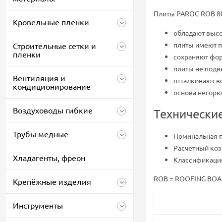
Плиты PAROC ROB 8
Кровельные пленки
обладают выс
плиты имеют п
Строительные сетки и
пленки
сохраняют фор
плиты не под
Вентиляция и
отталкивают в
кондиционирование
основа негорю
Воздуховоды гибкие
Технически
Трубы медные
Номинальная п
Расчетный коэ
Хладагенты, фреон
Классификация
ROB = ROOFING BOAR
Крепёжные изделия
Инструменты