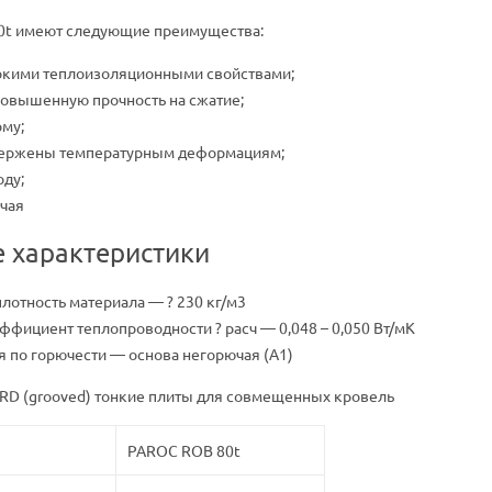
0t имеют следующие преимущества:
окими теплоизоляционными свойствами;
овышенную прочность на сжатие;
му;
вержены температурным деформациям;
оду;
чая
е характеристики
лотность материала — ? 230 кг/м3
ффициент теплопроводности ? расч — 0,048 – 0,050 Вт/мК
 по горючести — основа негорючая (А1)
D (grooved) тонкие плиты для совмещенных кровель
PAROC ROB 80t