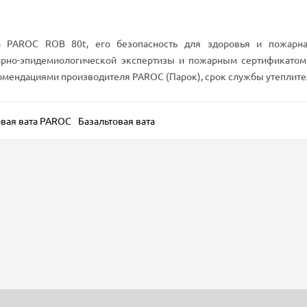
а PAROC ROB 80t, его безопасность для здоровья и пожарна
рно-эпидемиологической экспертизы и пожарным сертификатом.
мендациями производителя PAROC (Парок), срок службы утеплител
овая вата PAROC
Базальтовая вата