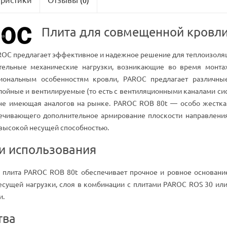
(0)
Плита для совмещенной кровл
AROC предлагает эффективное и надежное решение для теплоизоля
тельные механические нагрузки, возникающие во время монтаж
иональным особенностям кровли, PAROC предлагает различны
лойные и вентилируемые (то есть с вентиляционными каналами сис
), не имеющая аналогов на рынке. PAROC ROB 80t — особо жестка
печивающего дополнительное армирование плоскости направлен
 высокой несущей способностью.
и использования
 плита PAROC ROB 80t обеспечивает прочное и ровное основани
несущей нагрузки, слоя в комбинации с плитами PAROC ROS 30 и
и.
тва