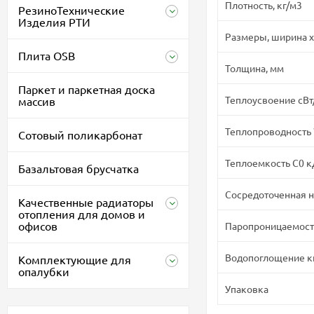
Плотность, кг/м3
РезиноТехнические
Изделия РТИ
Размеры, ширина х
Плита OSB
Толщина, мм
Паркет и паркетная доска
Теплоусвоение сВт
массив
Теплопроводность ?
Сотовый поликарбонат
Теплоемкость С0 к
Базальтовая брусчатка
Сосредоточенная н
Качественные радиаторы
отопления для домов и
офисов
Паропроницаемость
Водопоглощение к
Комплектующие для
опалубки
Упаковка