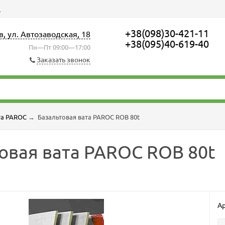
ы
+38(098)30-421-11
в, ул. Автозаводская, 18
+38(095)40-619-40
Пн—Пт 09:00—17:00
Заказать звонок
та PAROC
→
Базальтовая вата PAROC ROB 80t
овая вата PAROC ROB 80t
Ар