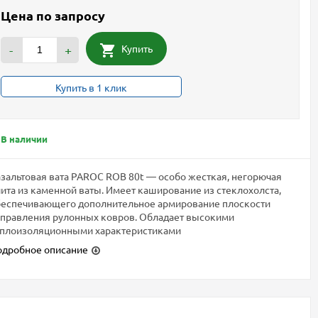
Цена по запросу
Купить
-
+
Купить в 1 клик
В наличии
зальтовая вата PAROC ROB 80t — особо жесткая, негорючая
ита из каменной ваты. Имеет каширование из стеклохолста,
беспечивающего дополнительное армирование плоскости
правления рулонных ковров. Обладает высокими
еплоизоляционными характеристиками
одробное описание