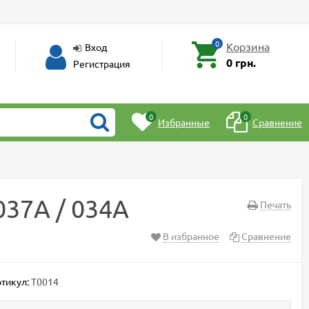
0
Корзина
Вход
0 грн.
Регистрация
0
0
Избранные
Сравнение
37A / 034A
Печать
В избранное
Сравнение
тикул:
T0014