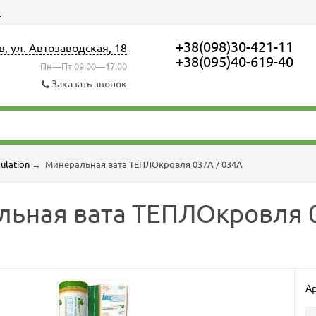
ы
+38(098)30-421-11
в, ул. Автозаводская, 18
+38(095)40-619-40
Пн—Пт 09:00—17:00
Заказать звонок
ulation
→
Минеральная вата ТЕПЛОкровля 037A / 034A
ьная вата ТЕПЛОкровля 0
Ар