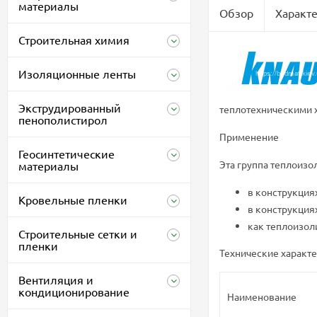
материалы
Обзор
Характ
Строительная химия
Изоляционные ленты
Экструдированный
теплотехническими х
пенополистирол
Применение
Геосинтетические
Эта группа теплоиз
материалы
в конструкция
Кровельные пленки
в конструкция
как теплоизол
Строительные сетки и
пленки
Технические характ
Вентиляция и
кондиционирование
Наименование