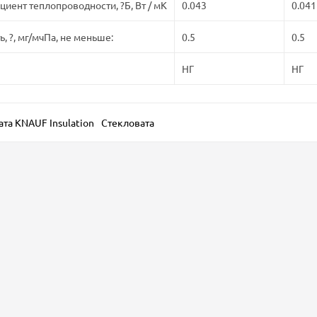
иент теплопроводности, ?Б, Вт / мК
0.043
0.041
 ?, мг/мчПа, не меньше:
0.5
0.5
НГ
НГ
та KNAUF Insulation
Стекловата