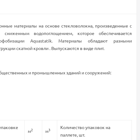
нные материалы на основе стекловолокна, произведенные с
я сниженным водопоглощением, которое обеспечивается
офобизации Aquastatik. Материалы обладают разными
рукции скатной кровли . Выпускаются в виде плит.
общественных и промышленных зданий и сооружений:
упаковке
Количество упаковок на
2
3
м
м
паллете, шт.