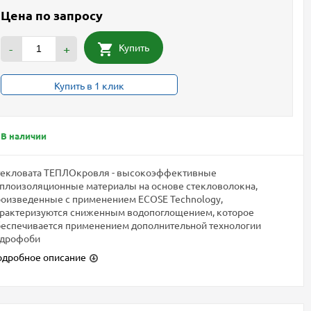
Цена по запросу
Купить
-
+
Купить в 1 клик
В наличии
текловата ТЕПЛОкровля - высокоэффективные
плоизоляционные материалы на основе стекловолокна,
оизведенные с применением ECOSE Technology,
арактеризуются сниженным водопоглощением, которое
еспечивается применением дополнительной технологии
идрофоби
одробное описание