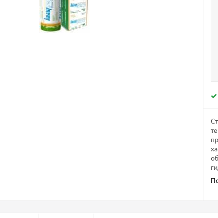
С
те
пр
х
об
г
П