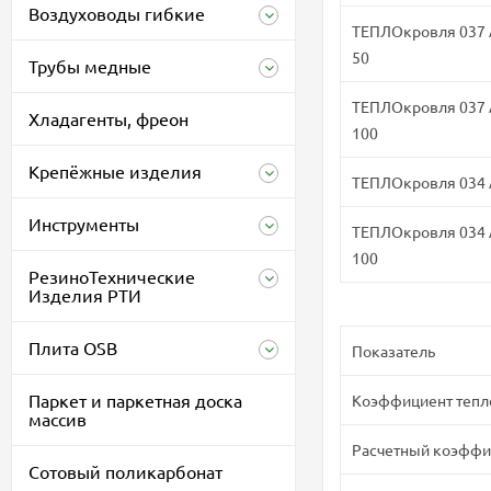
Воздуховоды гибкие
ТЕПЛОкровля 037 А
50
Трубы медные
ТЕПЛОкровля 037 А
Хладагенты, фреон
100
Крепёжные изделия
ТЕПЛОкровля 034 А
Инструменты
ТЕПЛОкровля 034 А 
100
РезиноТехнические
Изделия РТИ
Плита OSB
Показатель
Паркет и паркетная доска
Коэффициент теплоп
массив
Расчетный коэффиц
Сотовый поликарбонат