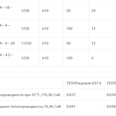
 – 18 –
1250
610
50
24
 – 9 –
1250
610
100
12
 – 9 – 50
11250
610
50
12
– 4.5 –
1250
610
100
6
ТЕПЛОкровля 037 А
ТЕПЛ
роводности при 10 °С, ?10, Вт / мК
0.037
0.034
иент теплопроводности, ?А, Вт / мК
0.041
0.038