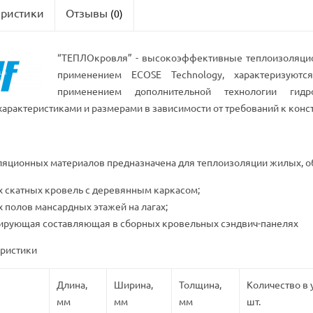
еристики
Отзывы
(0)
“ТЕПЛОкровля” - высокоэффективные теплоизоляцио
применением ECOSE Technology, характеризуютс
применением дополнительной технологии гидр
арактеристиками и размерами в зависимости от требований к конст
оляционных материалов предназначена для теплоизоляции жилых, 
х скатных кровель с деревянным каркасом;
х полов мансардных этажей на лагах;
ирующая составляющая в сборных кровельных сэндвич-панелях
еристики
Длина,
Ширина,
Толщина,
Количество в 
мм
мм
мм
шт.