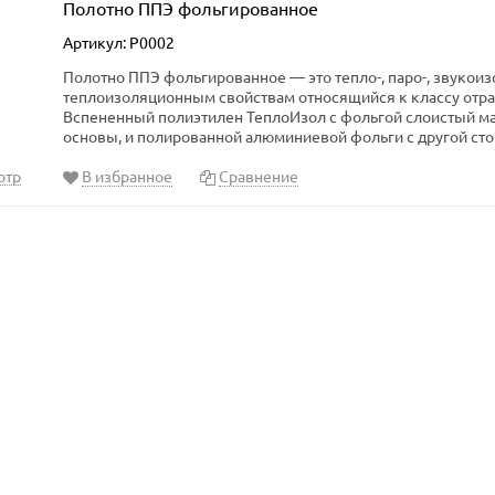
Полотно ППЭ фольгированное
Артикул: P0002
Полотно ППЭ фольгированное — это тепло-, паро-, звукои
теплоизоляционным свойствам относящийся к классу отр
Вспененный полиэтилен ТеплоИзол с фольгой слоистый ма
основы, и полированной алюминиевой фольги с другой ст
отр
В избранное
Сравнение