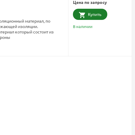
Цена по запросу
Купить
золяционный материал, по
ажающей изоляции.
В наличии
териал который состоит из
ороны