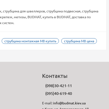
к, струбцина для швеллеров, струбцина подвесная, струбцина
крепеж, метизы, BUDMAT, купить в BUDMAT, доставка по
х систем.
струбцина монтажная M8 купить
струбцина M8 цена
Контакты
(098)30-421-11
(095)40-619-40
E-mail:
info@budmat.kiev.ua
г. Киев, ул. Автозаводская, 18