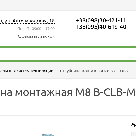
ы
+38(098)30-421-11
в, ул. Автозаводская, 18
+38(095)40-619-40
Пн—Пт 09:00—17:00
Заказать звонок
алы для систем вентиляции
→
Струбцина монтажная M8 B-CLB-M8
на монтажная M8 B-CLB-M
Ар