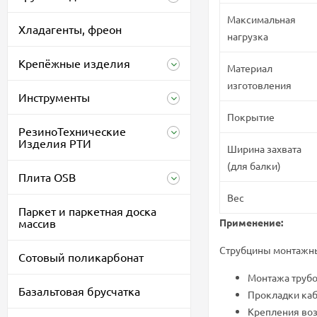
Максимальная
Хладагенты, фреон
нагрузка
Крепёжные изделия
Материал
изготовления
Инструменты
Покрытие
РезиноТехнические
Изделия РТИ
Ширина захвата
(для балки)
Плита OSB
Вес
Паркет и паркетная доска
массив
Применение:
Струбцины монтажны
Сотовый поликарбонат
Монтажа трубо
Базальтовая брусчатка
Прокладки каб
Крепления воз