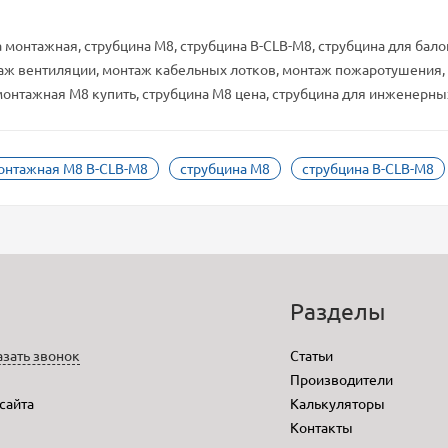
а монтажная, струбцина M8, струбцина B-CLB-M8, струбцина для бало
аж вентиляции, монтаж кабельных лотков, монтаж пожаротушения, 
монтажная M8 купить, струбцина M8 цена, струбцина для инженерны
онтажная M8 B-CLB-M8
струбцина M8
струбцина B-CLB-M8
o
Разделы
азать звонок
Статьи
Производители
 сайта
Калькуляторы
Контакты