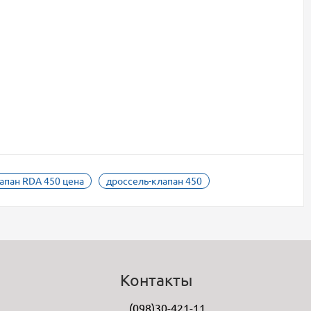
апан RDA 450 цена
дроссель-клапан 450
Контакты
(098)30-421-11