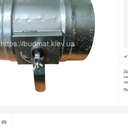
Др
ме
ле
П
ы
(0)