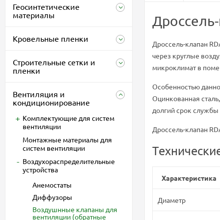
Геосинтетические
материалы
Дроссель-
Кровельные пленки
Дроссель-клапан RDA
через круглые возду
Строительные сетки и
микроклимат в поме
пленки
Особенностью данно
Вентиляция и
Оцинкованная сталь,
кондиционирование
долгий срок службы 
Комплектующие для систем
вентиляции
Дроссель-клапан RDA
Монтажные материалы для
систем вентиляции
Технические
Воздухораспределительные
устройства
Характеристика
Анемостаты
Диффузоры
Диаметр
Воздушнные клапаны для
вентиляции (обратные