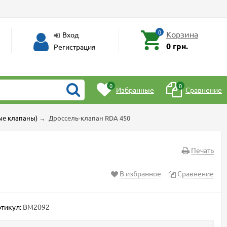
0
Корзина
Вход
0 грн.
Регистрация
0
0
Избранные
Сравнение
ые клапаны)
→
Дроссель-клапан RDA 450
Печать
В избранное
Сравнение
тикул:
BM2092