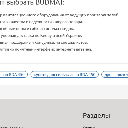
ит выбрать BUDMAT:
 вентиляционного оборудования от ведущих производителей.
кого качества и надежности каждого товара.
собные цены и гибкая система скидок.
 удобная доставка по Киеву и всей Украине.
ная поддержка и консультации специалистов.
уитивно понятный интерфейс интернет-магазина.
апан RDA 450
купить дроссель-клапан RDA 450
дроссель-кл
o
Разделы
азать звонок
Статьи