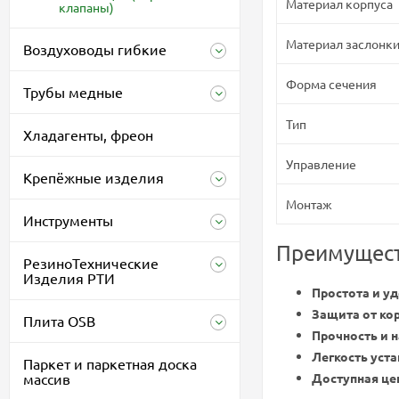
Материал корпуса
клапаны)
Материал заслонк
Воздуховоды гибкие
Форма сечения
Трубы медные
Тип
Хладагенты, фреон
Управление
Крепёжные изделия
Монтаж
Инструменты
Преимущест
РезиноТехнические
Изделия РТИ
Простота и уд
Защита от ко
Плита OSB
Прочность и 
Легкость уста
Паркет и паркетная доска
массив
Доступная це