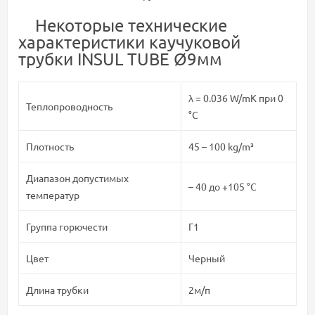
Некоторые технические
характеристики каучуковой
трубки INSUL TUBE Ø9мм
λ = 0.036 W/mK при 0
Теплопроводность
°C
Плотность
45 – 100 kg/m³
Диапазон допустимых
– 40 до +105 °C
температур
Группа горючести
Г1
Цвет
Черный
Длина трубки
2м/п